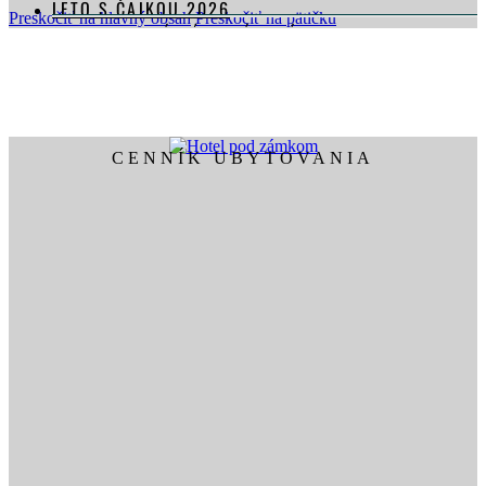
LETO S ČAJKOU 2026
Preskočiť na hlavný obsah
Preskočiť na pätičku
SEPTEMBROVÝ KÚPEĽNÝ BALÍK
KONGRESY & EVENTY
SVADBY & OSLAVY
GASTRONÓMIA
WELLNESS & FITNESS
CENNÍK UBYTOVANIA
KONTAKTUJTE NÁS
DARČEKOVÉ POUKÁŽKY
REZERVÁCIE