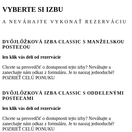
VYBERTE SI IZBU
A NEVÁHAJTE VYKONAŤ REZERVÁCIU
DVÔJLÔŽKOVÁ IZBA CLASSIC S MANŽELSKOU
POSTEĽOU
len klik vás delí od rezervácie
Chcete sa presvedčiť o dostupnosti tejto izby? Neváhajte a
zanechajte nám odkaz z formuláru. Je to naozaj jednoduché!
POZRIEŤ CELÚ PONUKU
DVÔJLÔZKOVÁ IZBA CLASSIC S ODDELENÝMI
POSTEĽAMI
len klik vás delí od rezervácie
Chcete sa presvedčiť o dostupnosti tejto izby? Neváhajte a
Rezervácie
zanechajte nám odkaz z formuláru. Je to naozaj jednoduché!
+421 915 868 453
POZRIEŤ CELÚ PONUKU