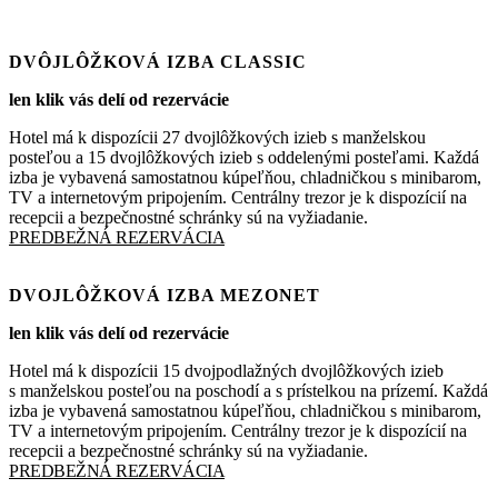
DVÔJLÔŽKOVÁ IZBA CLASSIC
len klik vás delí od rezervácie
Hotel má k dispozícii 27 dvojlôžkových izieb s manželskou
posteľou a 15 dvojlôžkových izieb s oddelenými posteľami. Každá
izba je vybavená samostatnou kúpeľňou, chladničkou s minibarom,
TV a internetovým pripojením. Centrálny trezor je k dispozícií na
recepcii a bezpečnostné schránky sú na vyžiadanie.
PREDBEŽNÁ REZERVÁCIA
DVOJLÔŽKOVÁ IZBA MEZONET
len klik vás delí od rezervácie
Rezervácie
Hotel má k dispozícii 15 dvojpodlažných dvojlôžkových izieb
+421 915 868 453
s manželskou posteľou na poschodí a s prístelkou na prízemí. Každá
izba je vybavená samostatnou kúpeľňou, chladničkou s minibarom,
TV a internetovým pripojením. Centrálny trezor je k dispozícií na
recepcii a bezpečnostné schránky sú na vyžiadanie.
PREDBEŽNÁ REZERVÁCIA