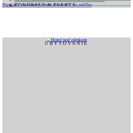
Preskočiť na hlavný obsah
KONGRESY & EVENTY
Preskočiť na pätičku
SVADBY & OSLAVY
GASTRONÓMIA
WELLNESS & FITNESS
KONTAKTUJTE NÁS
DARČEKOVÉ POUKÁŽKY
REZERVÁCIE
UBYTOVANIE