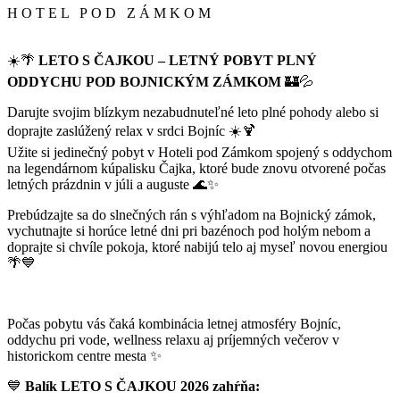
HOTEL POD ZÁMKOM
☀️🌴
LETO S ČAJKOU – LETNÝ POBYT PLNÝ
ODDYCHU POD BOJNICKÝM ZÁMKOM
🏰💦
Darujte svojim blízkym nezabudnuteľné leto plné pohody alebo si
doprajte zaslúžený relax v srdci Bojníc ☀️🍹
Užite si jedinečný pobyt v Hoteli pod Zámkom spojený s oddychom
na legendárnom kúpalisku Čajka, ktoré bude znovu otvorené počas
letných prázdnin v júli a auguste 🌊✨
Prebúdzajte sa do slnečných rán s výhľadom na Bojnický zámok,
vychutnajte si horúce letné dni pri bazénoch pod holým nebom a
doprajte si chvíle pokoja, ktoré nabijú telo aj myseľ novou energiou
🌴💙
Rezervácie
+421 915 868 453
Počas pobytu vás čaká kombinácia letnej atmosféry Bojníc,
oddychu pri vode, wellness relaxu aj príjemných večerov v
historickom centre mesta ✨
💙
Balík LETO S ČAJKOU 2026 zahŕňa: