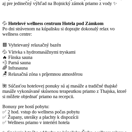
aj pre jedinečný výhľad na Bojnický zámok priamo z vody ✨
💦
Hotelové wellness centrum Hotela pod Zámkom
Po dni strávenom na kúpalisku si doprajte dokonalý relax vo
wellness centre:
🟦 Vyhrievaný relaxačný bazén
💦 Vírivka s hydromasážnymi tryskami
🔥 Fínska sauna
💨 Parná sauna
🌈 Infrasauna
🪑 Relaxačná zóna s príjemnou atmosférou
🌺 Súčasťou hotelovej ponuky sú aj masáže a tradičné thajské
masáže vykonávané skúsenou terapeutkou priamo z Thajska, ktoré
si môžete objednať priamo na recepcii.
Bonusy pre hostí pobytu:
✅ 2 hod. vstup do wellness počas pobytu
✅ Župany, uteráky a plachty k dispozícii
✅ Wellness priamo v interiéri hotela