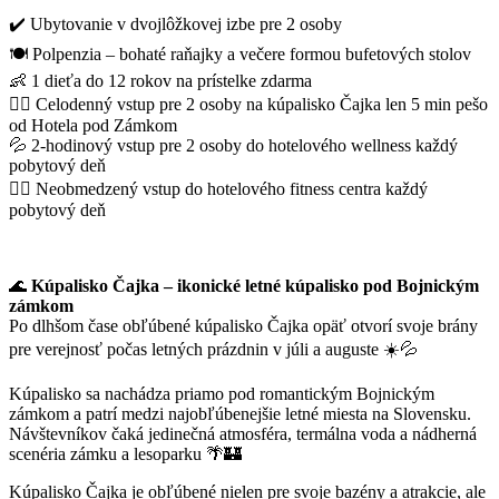
✔️ Ubytovanie v dvojlôžkovej izbe pre 2 osoby
🍽️ Polpenzia – bohaté raňajky a večere formou bufetových stolov
👶 1 dieťa do 12 rokov na prístelke zdarma
🏊‍♀️ Celodenný vstup pre 2 osoby na kúpalisko Čajka len 5 min pešo
od Hotela pod Zámkom
💦 2-hodinový vstup pre 2 osoby do hotelového wellness každý
pobytový deň
🏋️‍♀️ Neobmedzený vstup do hotelového fitness centra každý
pobytový deň
🌊
Kúpalisko Čajka – ikonické letné kúpalisko pod Bojnickým
zámkom
Po dlhšom čase obľúbené kúpalisko Čajka opäť otvorí svoje brány
pre verejnosť počas letných prázdnin v júli a auguste ☀️💦
Kúpalisko sa nachádza priamo pod romantickým Bojnickým
zámkom a patrí medzi najobľúbenejšie letné miesta na Slovensku.
Návštevníkov čaká jedinečná atmosféra, termálna voda a nádherná
scenéria zámku a lesoparku 🌴🏰
Kúpalisko Čajka je obľúbené nielen pre svoje bazény a atrakcie, ale