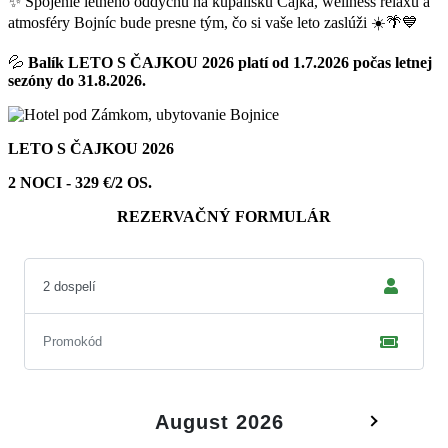
✨ Spojenie letného oddychu na kúpalisku Čajka, wellness relaxu a
atmosféry Bojníc bude presne tým, čo si vaše leto zaslúži ☀️🌴💙
💦
Balík LETO S ČAJKOU 2026 platí od 1.7.2026 počas letnej
sezóny do 31.8.2026.
LETO S ČAJKOU 2026
2 NOCI - 329 €/2 OS.
REZERVAČNÝ FORMULÁR