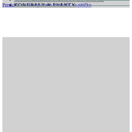
Preskočiť na hlavný obsah
KONGRESY & EVENTY
Preskočiť na pätičku
SVADBY & OSLAVY
GASTRONÓMIA
WELLNESS & FITNESS
KONTAKTUJTE NÁS
DARČEKOVÉ POUKÁŽKY
REZERVÁCIE