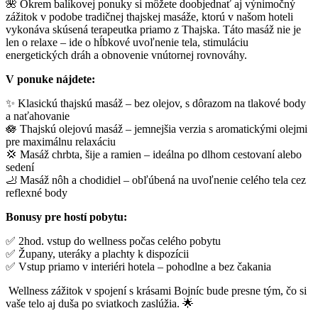
🌺 Okrem balíkovej ponuky si môžete doobjednať aj výnimočný
zážitok v podobe tradičnej thajskej masáže, ktorú v našom hoteli
vykonáva skúsená terapeutka priamo z Thajska. Táto masáž nie je
len o relaxe – ide o hĺbkové uvoľnenie tela, stimuláciu
energetických dráh a obnovenie vnútornej rovnováhy.
V ponuke nájdete:
✨ Klasickú thajskú masáž – bez olejov, s dôrazom na tlakové body
a naťahovanie
🪷 Thajskú olejovú masáž – jemnejšia verzia s aromatickými olejmi
pre maximálnu relaxáciu
💢 Masáž chrbta, šije a ramien – ideálna po dlhom cestovaní alebo
sedení
🦶 Masáž nôh a chodidiel – obľúbená na uvoľnenie celého tela cez
reflexné body
Bonusy pre hostí pobytu:
✅ 2hod. vstup do wellness počas celého pobytu
✅ Župany, uteráky a plachty k dispozícii
✅ Vstup priamo v interiéri hotela – pohodlne a bez čakania
Wellness zážitok v spojení s krásami Bojníc bude presne tým, čo si
vaše telo aj duša po sviatkoch zaslúžia. 🌟