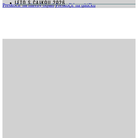
LETO S ČAJKOU 2026
Preskočiť na hlavný obsah
Preskočiť na pätičku
SEPTEMBROVÝ KÚPEĽNÝ BALÍK
KONGRESY & EVENTY
SVADBY & OSLAVY
GASTRONÓMIA
WELLNESS & FITNESS
KONTAKTUJTE NÁS
DARČEKOVÉ POUKÁŽKY
REZERVÁCIE