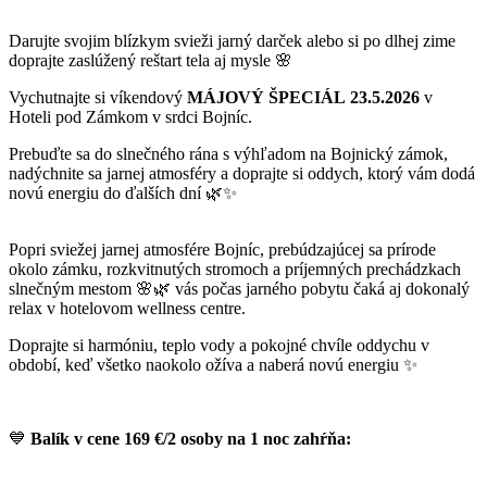
Darujte svojim blízkym svieži jarný darček alebo si po dlhej zime
doprajte zaslúžený reštart tela aj mysle 🌸
Vychutnajte si víkendový
MÁJOVÝ ŠPECIÁL
23.5.2026
v
Hoteli pod Zámkom v srdci Bojníc.
Prebuďte sa do slnečného rána s výhľadom na Bojnický zámok,
nadýchnite sa jarnej atmosféry a doprajte si oddych, ktorý vám dodá
novú energiu do ďalších dní 🌿✨
Popri sviežej jarnej atmosfére Bojníc, prebúdzajúcej sa prírode
okolo zámku, rozkvitnutých stromoch a príjemných prechádzkach
slnečným mestom 🌸🌿 vás počas jarného pobytu čaká aj dokonalý
relax v hotelovom wellness centre.
Doprajte si harmóniu, teplo vody a pokojné chvíle oddychu v
období, keď všetko naokolo ožíva a naberá novú energiu ✨
💙
Balík v cene 169 €/2 osoby na 1 noc zahŕňa:
Rezervácie
+421 915 868 453