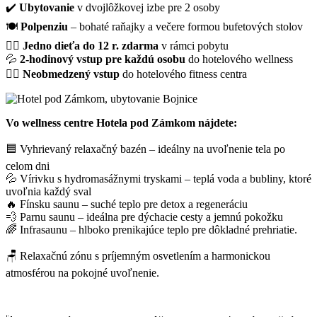
✔️
Ubytovanie
v dvojlôžkovej izbe pre 2 osoby
🍽️
Polpenziu
– bohaté raňajky a večere formou bufetových stolov
💆‍♀️
Jedno dieťa do 12 r. zdarma
v rámci pobytu
💦
2-hodinový vstup pre každú osobu
do hotelového wellness
🏋️‍♀️
Neobmedzený vstup
do hotelového fitness centra
Vo wellness centre Hotela pod Zámkom nájdete:
🟦 Vyhrievaný relaxačný bazén – ideálny na uvoľnenie tela po
celom dni
💦 Vírivku s hydromasážnymi tryskami – teplá voda a bubliny, ktoré
uvoľnia každý sval
🔥 Fínsku saunu – suché teplo pre detox a regeneráciu
💨 Parnu saunu – ideálna pre dýchacie cesty a jemnú pokožku
🌈 Infrasaunu – hlboko prenikajúce teplo pre dôkladné prehriatie.
🪑 Relaxačnú zónu s príjemným osvetlením a harmonickou
atmosférou na pokojné uvoľnenie.