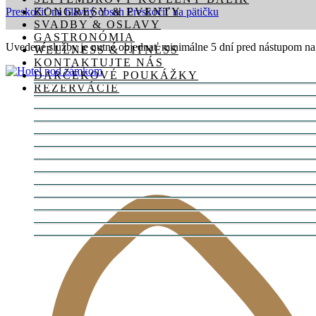
Preskočiť na hlavný obsah
KONGRESY & EVENTY
Preskočiť na pätičku
SVADBY & OSLAVY
GASTRONÓMIA
Uvedené služby je nutné objednať minimálne 5 dní pred nástupom na
WELLNESS & FITNESS
KONTAKTUJTE NÁS
DARČEKOVÉ POUKÁŽKY
REZERVÁCIE