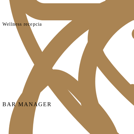
Wellness recepcia
BAR MANAGER