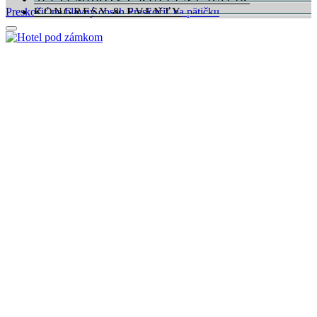
Preskočiť na hlavný obsah
KONGRESY & EVENTY
Preskočiť na pätičku
SVADBY & OSLAVY
GASTRONÓMIA
WELLNESS & FITNESS
KONTAKTUJTE NÁS
DARČEKOVÉ POUKÁŽKY
REZERVÁCIE